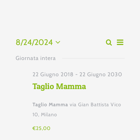
Eve
8/24/2024
Cerca
Even
Giorno
Seleziona
Vist
la
Giornata intera
Rice
data.
Nav
22 Giugno 2018
-
22 Giugno 2030
e
Taglio Mamma
viste
Taglio Mamma
via Gian Battista Vico
10, Milano
Navi
€25,00